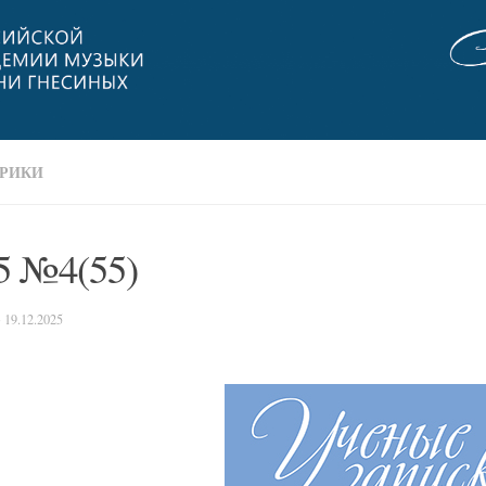
БРИКИ
5 №4(55)
·
19.12.2025