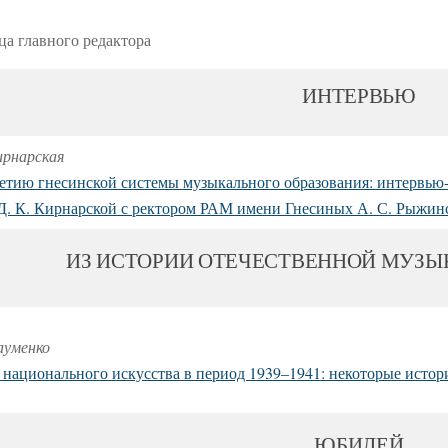
а главного редактора
ИНТЕРВЬЮ
ирнарская
летию гнесинской системы музыкального образования: интервью
 Д. К. Кирнарской с ректором РАМ имени Гнесиных А. С. Рыжи
ИЗ ИСТОРИИ ОТЕЧЕСТВЕННОЙ МУЗЫ
ауменко
 национального искусства в период 1939–1941:
некоторые истор
ЮБИЛЕЙ