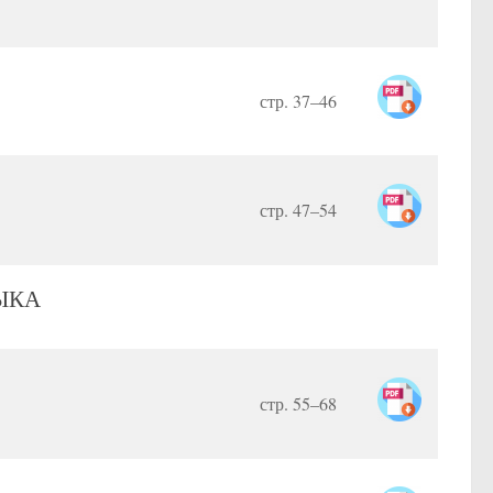
стр. 37–46
стр. 47–54
ЫКА
стр. 55–68