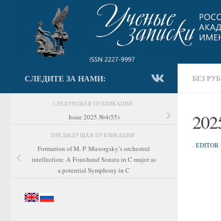
Перейти к содержимому
СЛЕДИТЕ ЗА НАМИ:
БЕЗ РУ
СЛЕДУЮЩАЯ ПУБЛИКАЦИЯ
202
Issue 2025 №4(55)
ПРЕДЫДУЩАЯ ПУБЛИКАЦИЯ
-
EDITOR
Formation of M. P. Musorgsky’s orchestral
intellection: A Four-hand Sonata in C major as
a potential Symphony in C