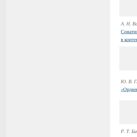
А. Н. В
Сонати
в конте
Ю. В. Г
«Ордин
Р. Т. 