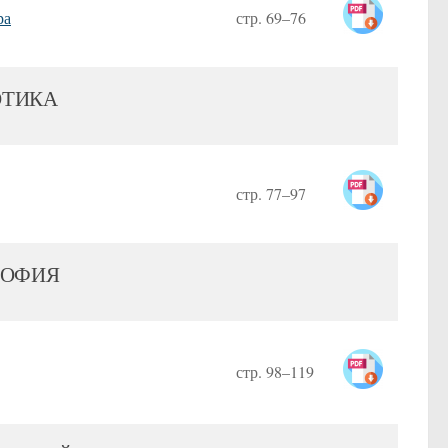
ра
стр. 69–76
ОТИКА
стр. 77–97
СОФИЯ
стр. 98–119