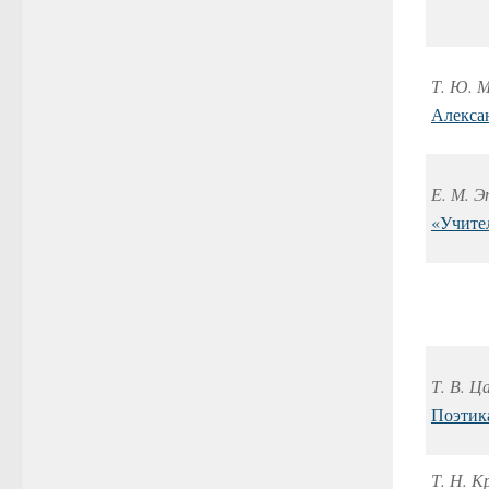
Т. Ю. М
Алекса
Е. М. Э
«Учите
Т. В. Ц
Поэтик
Т. Н. К