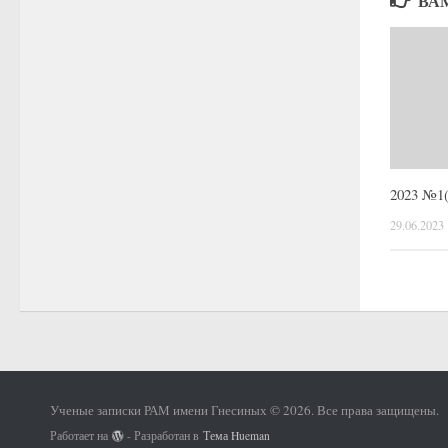
ВА
2023 №1(
29.06.2023
Ученые записки РАМ имени Гнесиных © 2026. Все права защищены.
Работает на
- Разработан в
Тема Hueman