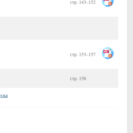
стр. 143–152
стр. 153–157
статьям
стр. 158
уска