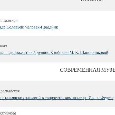
асловская
ндр Соловьев: Человек-Праздник
пова
ль — дирижер твоей души»:
К юбилею М. К. Шапошниковой
СОВРЕМЕННАЯ МУЗ
ареградская
а итальянских заглавий
в творчестве композитора Ивана Феделе
расникова