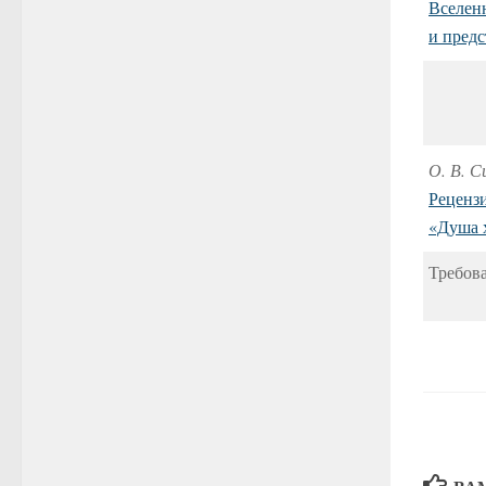
Вселен
и предс
О. В. С
Рецензи
«Душа 
Т