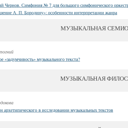
ий Чернов. Симфония № 7 для большого симфонического оркест
щение А. П. Бородину»: особенности интерпретации жанра
МУЗЫКАЛЬНАЯ СЕМИ
Стогний
ое «задумчивость» музыкального текста?
МУЗЫКАЛЬНАЯ ФИЛО
адокова
н архетипического
в исследовании музыкальных текстов