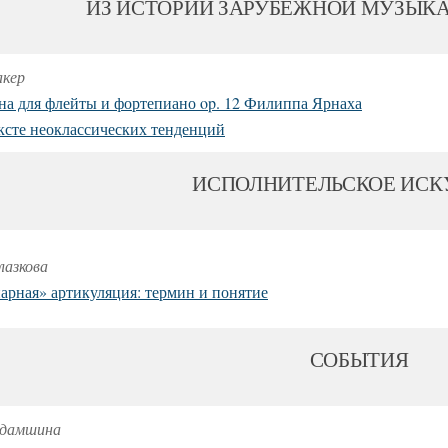
ИЗ ИСТОРИИ ЗАРУБЕЖНОЙ МУЗЫК
акер
на для флейты и фортепиано op. 12 Филиппа Ярнаха
ксте неоклассических тенденций
ИСПОЛНИТЕЛЬСКОЕ ИСК
лазкова
арная» артикуляция: термин и понятие
СОБЫТИЯ
Бадамшина