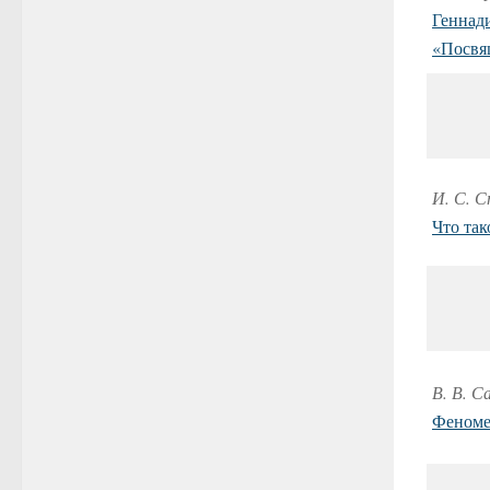
Геннад
«Посвя
И. С. 
Что так
В. В. С
Феноме