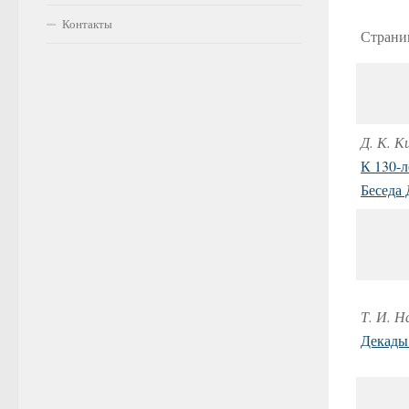
Контакты
Страниц
Д. К. К
К 130-
Беседа
Т. И. Н
Декады